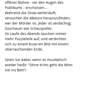
offener Bühne - vor den Augen des 
Publikums - erschossen...
Während die Show weiterläuft, 
versuchen die Akteure herauszufinden, 
wer der Mörder ist. Jeder ist verdächtig; 
Zuschauer wie Schauspieler.
Im Laufe des Abends tauchen immer 
mehr Puzzleteile auf, und verdichten 
sich zu einem bizarren Bild mit einem 
überraschenden Ende. 
Seien Sie dabei, wenn es musikalisch 
wieder heißt: "Ohne Krimi geht die Mimi 
nie ins Bett"!
Dauer: ca. 2 Stunden inkl. Pause
Es spielen: T. Banzhaf, T. 
Eugling, H. Kus 