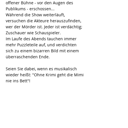
offener Bühne - vor den Augen des 
Publikums - erschossen...
Während die Show weiterläuft, 
versuchen die Akteure herauszufinden, 
wer der Mörder ist. Jeder ist verdächtig; 
Zuschauer wie Schauspieler.
Im Laufe des Abends tauchen immer 
mehr Puzzleteile auf, und verdichten 
sich zu einem bizarren Bild mit einem 
überraschenden Ende. 
Seien Sie dabei, wenn es musikalisch 
wieder heißt: "Ohne Krimi geht die Mimi 
nie ins Bett"!
Dauer: ca. 2 Stunden inkl. Pause
Es spielen: T. Banzhaf, T. 
Eugling, H. Kus 