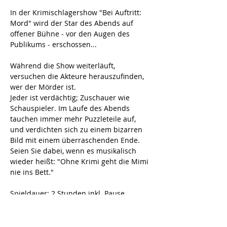
In der Krimischlagershow "Bei Auftritt: 
Mord" wird der Star des Abends auf 
offener Bühne - vor den Augen des 
Publikums - erschossen...
Während die Show weiterläuft, 
versuchen die Akteure herauszufinden, 
wer der Mörder ist.
Jeder ist verdächtig; Zuschauer wie 
Schauspieler. Im Laufe des Abends 
tauchen immer mehr Puzzleteile auf, 
und verdichten sich zu einem bizarren 
Bild mit einem überraschenden Ende. 
Seien Sie dabei, wenn es musikalisch 
wieder heißt: "Ohne Krimi geht die Mimi 
nie ins Bett."
Spieldauer: 2 Stunden inkl. Pause
Es spielen: M.S. Sharma, T. Banzhaf, H. 
Kus 