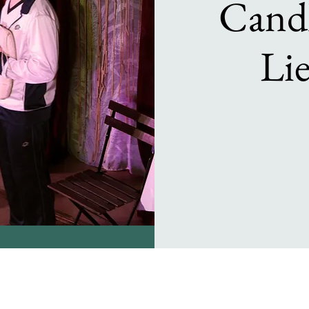
Candl
Lie