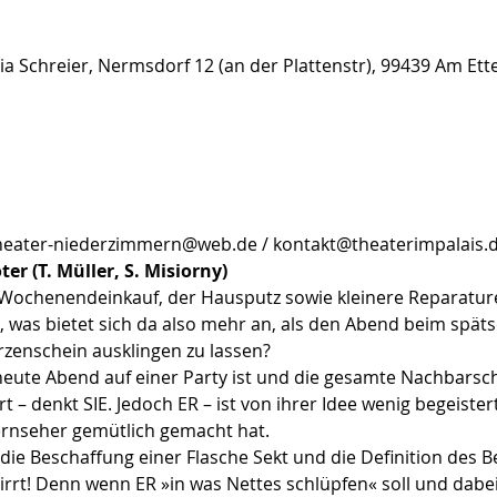
ia Schreier, Nermsdorf 12 (an der Plattenstr), 99439 Am Et
heater-niederzimmern@web.de / kontakt@theaterimpalais.
er (T. Müller, S. Misiorny)
 Wochenendeinkauf, der Hausputz sowie kleinere Reparatu
 was bietet sich da also mehr an, als den Abend beim spä
enschein ausklingen zu lassen?
heute Abend auf einer Party ist und die gesamte Nachbarsch
 – denkt SIE. Jedoch ER – ist von ihrer Idee wenig begeistert
ernseher gemütlich gemacht hat.
die Beschaffung einer Flasche Sekt und die Definition des B
rrt! Denn wenn ER »in was Nettes schlüpfen« soll und dabei in