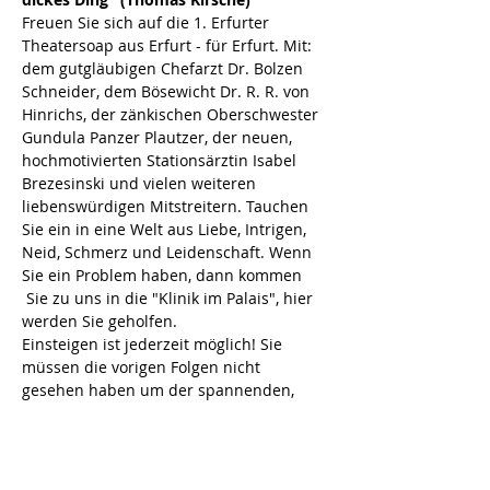
Freuen Sie sich auf die 1. Erfurter 
Theatersoap aus Erfurt - für Erfurt. Mit: 
dem gutgläubigen Chefarzt Dr. Bolzen 
Schneider, dem Bösewicht Dr. R. R. von 
Hinrichs, der zänkischen Oberschwester 
Gundula Panzer Plautzer, der neuen, 
hochmotivierten Stationsärztin Isabel 
Brezesinski und vielen weiteren 
liebenswürdigen Mitstreitern. Tauchen 
Sie ein in eine Welt aus Liebe, Intrigen, 
Neid, Schmerz und Leidenschaft. Wenn 
Sie ein Problem haben, dann kommen 
 Sie zu uns in die "Klinik im Palais", hier 
werden Sie geholfen.
Einsteigen ist jederzeit möglich! Sie 
müssen die vorigen Folgen nicht 
gesehen haben um der spannenden, 
witzigen und überraschenden 
Geschichte folgen zu können.
Spieldauer: ca. 2 Std. inkl. Pause
Foto: H. Schwarz