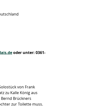
Deutschland
ais.de
 oder unter: 0361-
Solostück von Frank 
z zu Kalle König aus 
n Bernd Brückners 
chter zur Toilette muss.