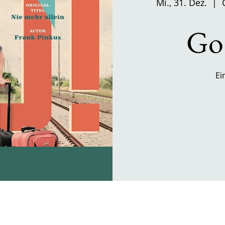
Mi., 31. Dez.
  |  
Go 
Ei