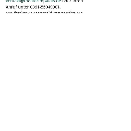
kontakt@theaterimpalais.de 
oder Ihren 
Anruf unter 0361-55049901.
Die direkte Kursanmeldung senden Sie 
bitte an: theaterpaedagogik-
erfurt@gmx.de
Wann? 
jeden Montag, 16.30 - 18.00 Uhr
Wo?
 In der Offenen Arbeit, 
Allerheiligenstraße 9, 99084 Erfurt
Wer?
 Für Kinder von 7 - 12 Jahren
Diese Veranstaltung teilen
Hoftheater Niederzimmern