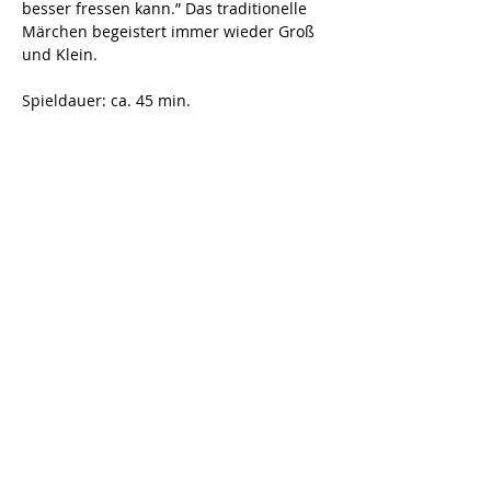
besser fressen kann.” Das traditionelle 
Märchen begeistert immer wieder Groß 
und Klein.
Spieldauer: ca. 45 min.
Diese Veranstaltung teilen
Hoftheater Niederzimmern
Auf dem Zieche 5, 99428 Grammetal-
Niederzimmern