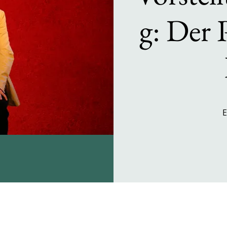
g: Der 
E