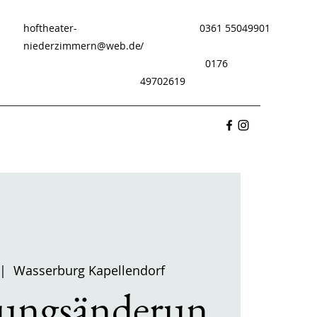
hoftheater-
0361 55049901
niederzimmern@web.de
/
0176
49702619
 |  
Wasserburg Kapellendorf
lungsänderun