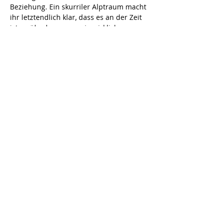
Beziehung. Ein skurriler Alptraum macht 
ihr letztendlich klar, dass es an der Zeit 
ist zu überlegen was sie wirklich 
will...Eine brillante Collage witziger 
Szenen rund um den niemals endenden 
Kampf der Geschlechter. 
Spieldauer:
 ca. 2 Std. inkl. Pause / 
Es 
spielen: 
I. E. Flaccus, H. Kus
Diese Veranstaltung teilen
Hoftheater Niederzimmern