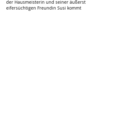
der Hausmeisterin und seiner äußerst
eifersüchtigen Freundin Susi kommt
Rocky ganz schön ins Schwitzen und
muss bald mehr entsorgen, als er
bewältigen kann … sehr zur Freude des
Publikums, das sich dabei königlich
amüsiert.
Foto: J. Hofmann
Diese Veranstaltung teilen
Hoftheater Niederzimmern