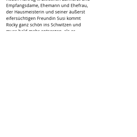
Empfangsdame, Ehemann und Ehefrau, 
der Hausmeisterin und seiner äußerst 
eifersüchtigen Freundin Susi kommt 
Rocky ganz schön ins Schwitzen und 
muss bald mehr entsorgen, als er 
bewältigen kann … sehr zur Freude des 
Publikums, das sich dabei königlich 
amüsiert. 
Dauer:
 ca. 2 Stunden inkl. Pause / 
Es 
spielen:
 R. Franke, S. Kus, H. Kus 
Diese Veranstaltung teilen