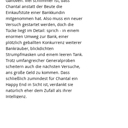
Ganoven. Viel schlimmer ist, dass 
Chantal anstatt der Beute die 
Einkaufstüte einer Bankkundin 
mitgenommen hat. Also muss ein neuer 
Versuch gestartet werden, doch die 
Tücke liegt im Detail: sprich - in einem 
enormen Umweg zur Bank, einer 
plötzlich geballten Konkurrenz weiterer 
Bankräuber, blickdichten 
Strumpfmasken und einem leeren Tank. 
Trotz umfangreicher Generalproben 
scheitern auch die nächsten Versuche, 
ans große Geld zu kommen. Dass 
schließlich zumindest für Chantal ein 
Happy End in Sicht ist, verdankt sie 
natürlich eher dem Zufall als ihrer 
Intelligenz.
"Zwei wie Bonny und Clyde" ist wahrlich 
eine Tour de Force für die Lachmuskeln, 
ein groteskes Abenteuer, bei dem ein 
Gag den nächsten jagt und die Lage für 
das dilettantische Gaunerpärchen 